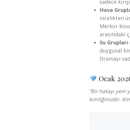
sadece kırışı
Hava Gruplar
nicelikten ü
Merkür Kova’
arasındaki ç
Su Grupları 
duygusal bir
Dramayı sad
Ocak 2026
“Bir hatayı yeni 
kimliğinizdir. Kim