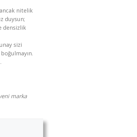
ancak nitelik
ız duysun;
 densizlik
unay sizi
e boğulmayın.
.
n yeni marka