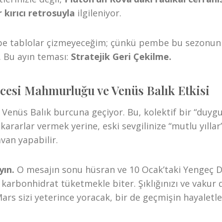
 kırıcı retrosuyla
ilgileniyor.
e tablolar çizmeyeceğim; çünkü pembe bu sezonun 
i. Bu ayın teması:
Stratejik Geri Çekilme.
ecesi Mahmurluğu ve Venüs Balık Etkisi
a Venüs Balık burcuna geçiyor. Bu, kolektif bir “duygu
kararlar vermek yerine, eski sevgilinize “mutlu yılla
avan yapabilir.
ın.
O mesajın sonu hüsran ve 10 Ocak’taki Yengeç D
karbonhidrat tüketmekle biter. Şıklığınızı ve vakur
ars sizi yeterince yoracak, bir de geçmişin hayaletle