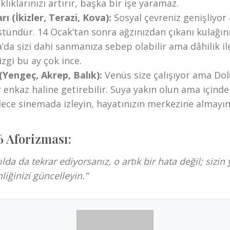
klıklarınızı artırır, başka bir işe yaramaz.
ı (İkizler, Terazi, Kova):
Sosyal çevreniz genişliyor 
stündür. 14 Ocak’tan sonra ağzınızdan çıkanı kulağın
da sizi dahi sanmanıza sebep olabilir ama dâhilik ile
izgi bu ay çok ince.
(Yengeç, Akrep, Balık):
Venüs size çalışıyor ama Dol
 enkaz haline getirebilir. Suya yakın olun ama içind
ece sinemada izleyin, hayatınızın merkezine almayın
 Aforizması:
yılda da tekrar ediyorsanız, o artık bir hata değil; sizi
liğinizi güncelleyin.”