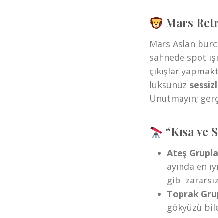
Mars Retr
Mars Aslan burcu
sahnede spot ışı
çıkışlar yapmak
lüksünüz
sessizl
Unutmayın; gerçe
“Kısa ve S
Ateş Gruplar
ayında en iy
gibi zararsı
Toprak Grup
gökyüzü bile