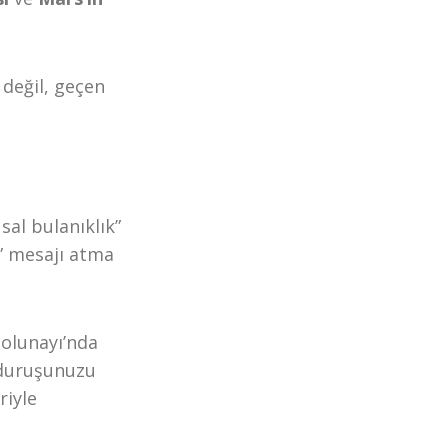
değil, geçen
sal bulanıklık”
r” mesajı atma
olunayı’nda
 duruşunuzu
riyle