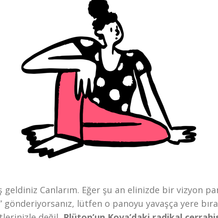
 geldiniz Canlarım. Eğer şu an elinizde bir vizyon p
” gönderiyorsanız, lütfen o panoyu yavaşça yere bır
lerinizle değil,
Plüton’un Kova’daki radikal cerrahi