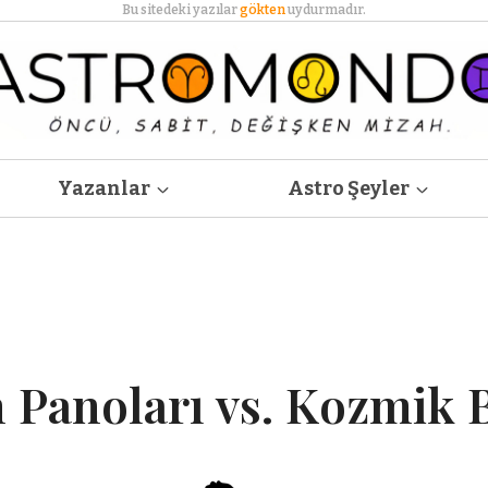
Bu sitedeki yazılar
gökten
uydurmadır.
Yazanlar
Astro Şeyler
 Panoları vs. Kozmik 