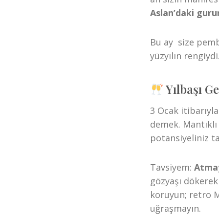
Aslan’daki gurur
Bu ay size pemb
yüzyılın rengiyd
Yılbaşı G
3 Ocak itibarıyl
demek. Mantıklı 
potansiyeliniz t
Tavsiyem:
Atmay
gözyaşı dökerek 
koruyun; retro M
uğraşmayın.