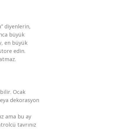
” diyenlerin,
unca büyük
y, en büyük
store edin.
latmaz.
bilir. Ocak
 veya dekorasyon
nız ama bu ay
ntrolcü tavrınız