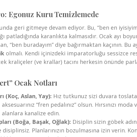
o: Egonuz Kuru Temizlemede
nda geri gitmeye devam ediyor. Bu, “ben en iyisiyim
ğı patladığında karanlıkta kalmasıdır. Ocak ayı boy
tan, “ben buradayım” diye bağırmaktan kaçının. Bu a
ik
olmalı. Kendi içinizdeki imparatorluğu sessizce re
k kraliçeler (ve krallar) tacını herkesin önünde par
ert” Ocak Notları
ı (Koç, Aslan, Yay):
Hız tutkunuz sizi duvara toslata
i aksesuarınız “fren pedalınız” olsun. Hırsınızı moda
z alanlara kanalize edin.
ları (Boğa, Başak, Oğlak):
Disiplin sizin göbek adı
 disiplinsiz. Planlarınızın bozulmasına izin verin. Ko