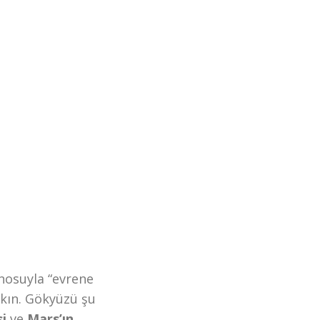
anosuyla “evrene
akın. Gökyüzü şu
si
ve
Mars’ın