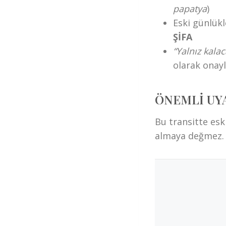
papatya
)
Eski günlük
ŞİFA
“Yalnız kala
olarak onay
ÖNEMLİ UY
Bu transitte esk
almaya değmez.