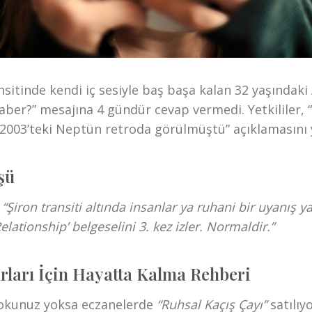
sitinde kendi iç sesiyle baş başa kalan 32 yaşındaki A
er?” mesajına 4 gündür cevap vermedi. Yetkililer, 
2003’teki Neptün retroda görülmüştü” açıklamasını 
şü
:
“Şiron transiti altında insanlar ya ruhani bir uyanış y
Relationship’ belgeselini 3. kez izler. Normaldir.”
ları İçin Hayatta Kalma Rehberi
stokunuz yoksa eczanelerde
“Ruhsal Kaçış Çayı”
satılıyo