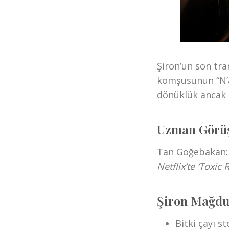
Şiron’un son tran
komşusunun “N’ab
dönüklük ancak 
Uzman Görü
Tan Göğebakan
Netflix’te ‘Toxic 
Şiron Mağdur
Bitki çayı 