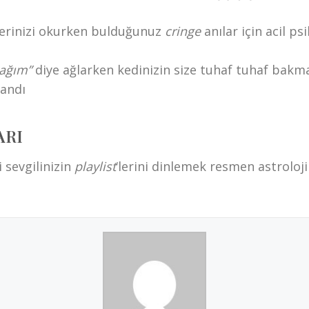
lerinizi okurken bulduğunuz
cringe
anılar için acil ps
cağım”
diye ağlarken kedinizin size tuhaf tuhaf bakma
landı
ARI
i sevgilinizin
playlist
‘lerini dinlemek resmen astrolojik