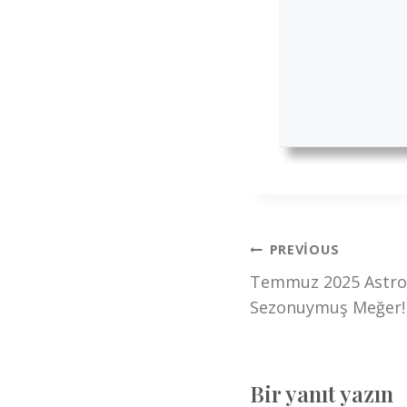
Yazı
PREVIOUS
Temmuz 2025 Astroloj
gezinmesi
Sezonuymuş Meğer!
Bir yanıt yazın