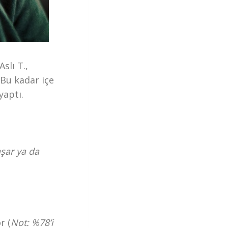
slı T.,
“Bu kadar içe
yaptı.
aşar ya da
r (
Not: %78’i