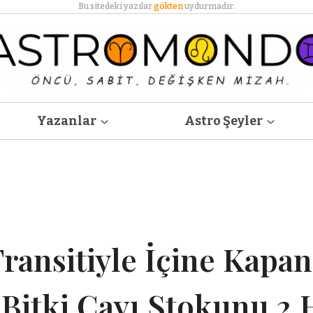
Bu sitedeki yazılar
gökten
uydurmadır.
Yazanlar
Astro Şeyler
Transitiyle İçine Kapa
 Bitki Çayı Stokunu 2 