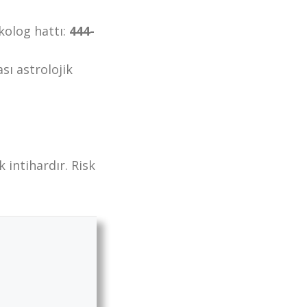
ikolog hattı:
444-
sı astrolojik
 intihardır. Risk