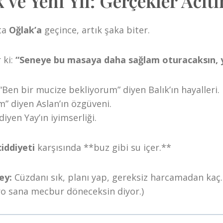
ve Yeni Yıl: Gerçekler Acıtı
’ta
Oğlak’a
geçince, artık şaka biter.
 ki:
“Seneye bu masaya daha sağlam oturacaksın, y
“Ben bir mucize bekliyorum” diyen Balık’ın hayalleri.
” diyen Aslan’ın özgüveni.
diyen Yay’ın iyimserliği.
ciddiyeti
karşısında **buz gibi su içer.**
ey:
Cüzdanı sık, planı yap, gereksiz harcamadan kaç
o sana mecbur döneceksin diyor.)