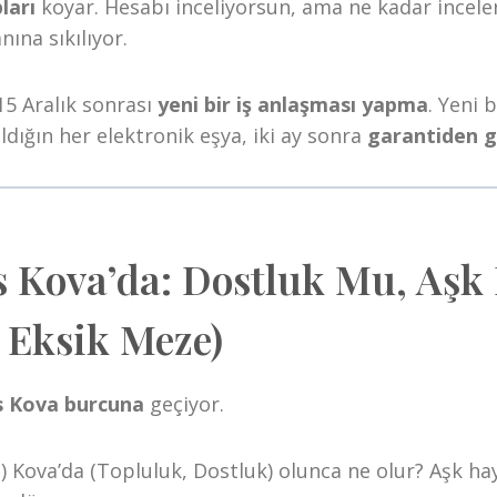
ları
koyar. Hesabı inceliyorsun, ama ne kadar inceler
ına sıkılıyor.
15 Aralık sonrası
yeni bir iş anlaşması yapma
. Yeni 
ldığın her elektronik eşya, iki ay sonra
garantiden g
 Kova’da: Dostluk Mu, Aşk
 Eksik Meze)
 Kova burcuna
geçiyor.
ki) Kova’da (Topluluk, Dostluk) olunca ne olur? Aşk h