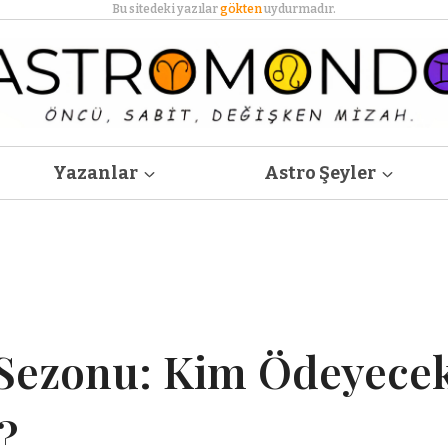
Bu sitedeki yazılar
gökten
uydurmadır.
Yazanlar
Astro Şeyler
Sezonu: Kim Ödeyece
ı?