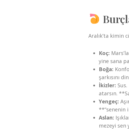
Burçl
Aralık’ta kimin c
Koç:
Mars’la
yine sana pa
Boğa:
Konfor
şarkısını din
İkizler:
Sus. 
atarsın. **S
Yengeç:
Aşı
**”senenin il
Aslan:
Işıkl
mezeyi sen y