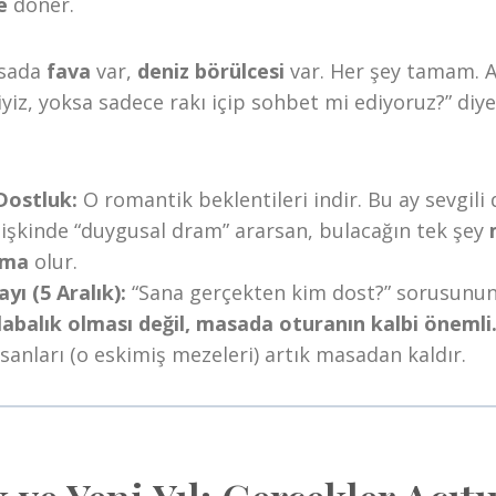
e
döner.
asada
fava
var,
deniz börülcesi
var. Her şey tamam. A
iyiz, yoksa sadece rakı içip sohbet mi ediyoruz?” diye 
Dostluk:
O romantik beklentileri indir. Bu ay sevgili 
İlişkinde “duygusal dram” ararsan, bulacağın tek şey
şma
olur.
yı (5 Aralık):
“Sana gerçekten kim dost?” sorusunun
abalık olması değil, masada oturanın kalbi önemli
anları (o eskimiş mezeleri) artık masadan kaldır.