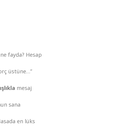
 ne fayda? Hesap
orç üstüne…”
ışlıkla
mesaj
nun sana
Masada en lüks