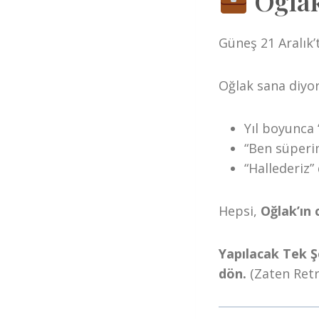
Oğlak 
Güneş 21 Aralık
Oğlak sana diyor
Yıl boyunca 
“Ben süperim
“Hallederiz” 
Hepsi,
Oğlak’ın 
Yapılacak Tek Ş
dön.
(Zaten Retr