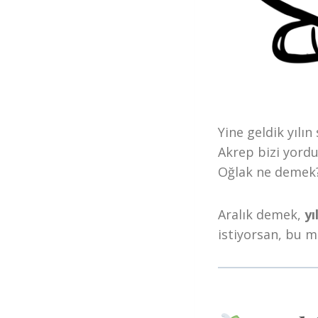
Yine geldik yılı
Akrep bizi yord
Oğlak ne demek
Aralık demek,
yı
istiyorsan, bu m