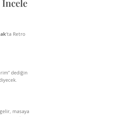
 İncele
lak
‘ta Retro
rim” dediğin
diyecek.
 gelir, masaya