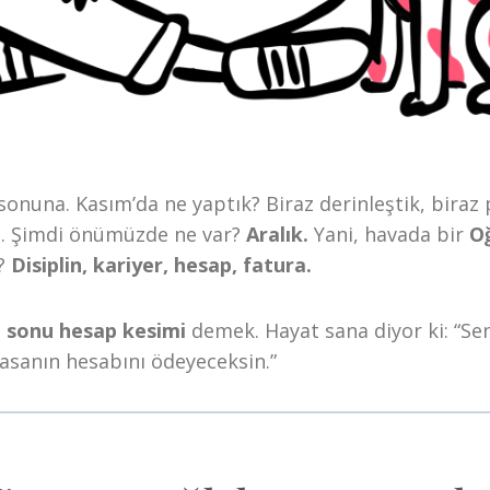
n sonuna. Kasım’da ne yaptık? Biraz derinleştik, biraz
u. Şimdi önümüzde ne var?
Aralık.
Yani, havada bir
O
?
Disiplin, kariyer, hesap, fatura.
l sonu hesap kesimi
demek. Hayat sana diyor ki: “S
asanın hesabını ödeyeceksin.”