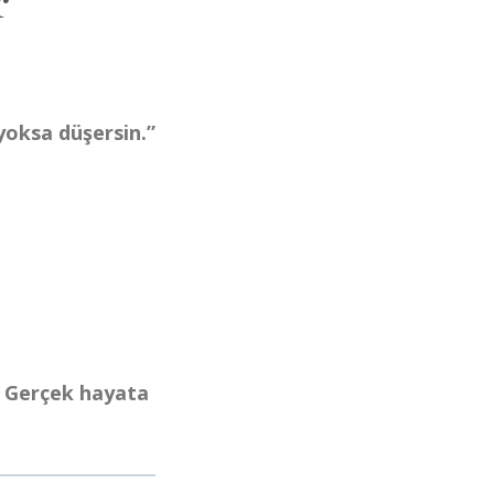
r
oksa düşersin.”
.
Gerçek hayata