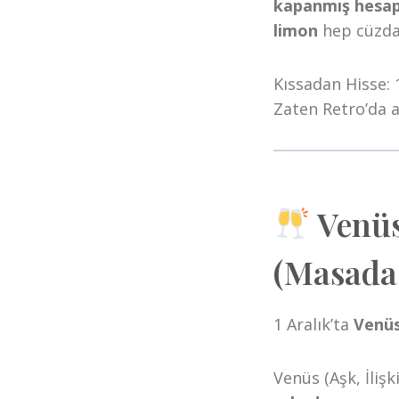
kapanmış hesap
limon
hep cüzdan
Kıssadan Hisse: 
Zaten Retro’da a
Venüs
(Masada
1 Aralık’ta
Venüs
Venüs (Aşk, İliş