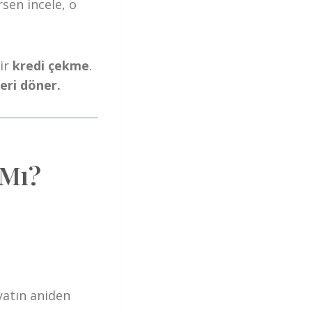
sen incele, o
bir
kredi çekme
.
eri döner.
 Mı?
ayatın aniden