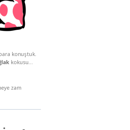
 para konuştuk.
ğlak
kokusu…
eneye zam