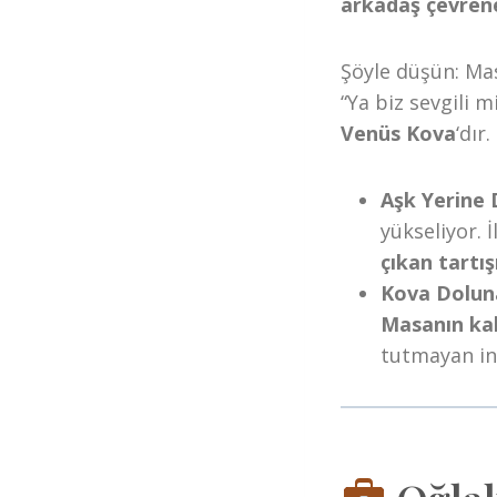
arkadaş çevren
Şöyle düşün: M
“Ya biz sevgili m
Venüs Kova
‘dır.
Aşk Yerine 
yükseliyor. 
çıkan tartı
Kova Doluna
Masanın kal
tutmayan ins