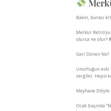
Merkü
Bakın, burası kri
Merkür Retro’yu 
olursa ne olur?
Geri Dönen Ne?
Unuttuğun eski b
vergiler. Hepsi
r
Meyhane Diliyle:
Ocak başında “Ne