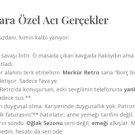
ara Özel Acı Gerçekler
üzdanı, kimin kalbi yanıyor:
 savaşı bitir. O masada çıkan kavgada haklıydın ama
tladı.
 alanını terk etmelisin.
Merkür Retro
sana “Borç b
letiyor. Sadece fava ye.
Retro’da konuşursan, eski sevgilinin telefonuna
yanl
adece sus.**
rı duygusal olma. Kariyerinde duygusallık yok. Patro
k faturasını”** hatırlatır, anne yemeği tarifini değil.
arın söndü.
Oğlak Sezonu
seni değil,
emeği
alkışlar. 
edin, hesabı da sen öde.