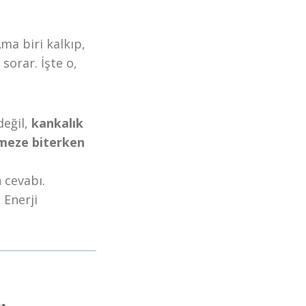
ma biri kalkıp,
sorar. İşte o,
değil,
kankalık
meze biterken
 cevabı.
.
Enerji