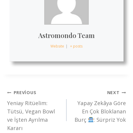
Astromondo Team
Website
|
+ posts
Yazı
PREVIOUS
NEXT
Yeniay Ritüelim:
Yapay Zekâya Göre
gezinmesi
Tütsü, Vegan Bowl
En Çok Bloklanan
ve İşten Ayrılma
Burç
: Sürpriz Yok
Kararı