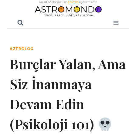
Skip
Bu sitedeki yazılar
gökten
uydurmadır.
to
content
AZTROLOG
Burçlar Yalan, Ama
Siz İnanmaya
Devam Edin
(Psikoloji 101)