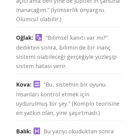
açısı ama ben yine de Jüpiter’in şansına
inanacağım.” (İyimserlik önyargısı.
Ölümcül olabilir.)
Oğlak:
“Bilimsel kanıtı var mı?”
dedikten sonra, bilimin de bir inanç
sistemi olabileceği gerçeğiyle yüzleşip
sistem hatası verir.
Kova:
“Bu, sistemin bir oyunu.
İnsanları kontrol etmek için
uydurulmuş bir şey.” (Komplo teorisine
en yatkın olan, yine şaşırtmadı.)
Balık:
Bu yazıyı okuduktan sonra