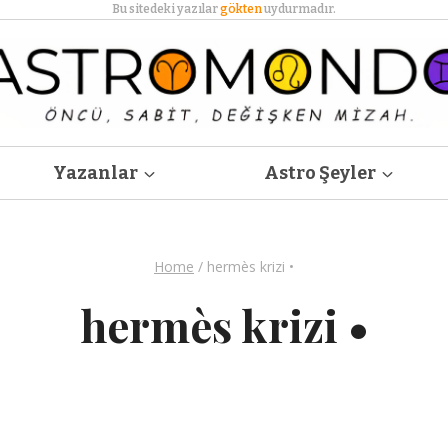
Bu sitedeki yazılar
gökten
uydurmadır.
Yazanlar
Astro Şeyler
Home
/
hermès krizi •
hermès krizi •